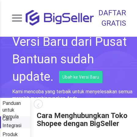
DAFTAR
GRATIS
Versi Baru dari Pusat
Bantuan sudah
update.
Ubah ke Versi Baru
Kami mencoba yang terbaik untuk menyelesaikan semua
masalah membingungkan Anda.
Panduan
untuk
Cara Menghubungkan Toko
Pemula
Cara
Shopee dengan BigSeller
Integrasi
Produk