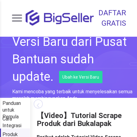
DAFTAR
GRATIS
Versi Baru dari Pusat
Bantuan sudah
update.
Ubah ke Versi Baru
Kami mencoba yang terbaik untuk menyelesaikan semua
masalah membingungkan Anda.
Panduan
untuk
【Video】Tutorial Scrape
Pemula
Cara
Produk dari Bukalapak
Integrasi
Produk