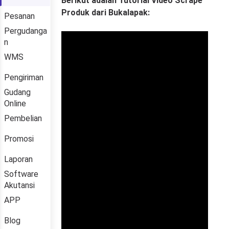
Pesanan
Pergudanga
n
WMS
Pengiriman
Gudang
Online
Pembelian
Promosi
Laporan
Software
Akutansi
APP
Blog