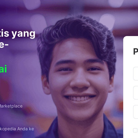
is yang
e-
P
ai
arketplace
okopedia Anda ke