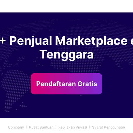
+
Penjual Marketplace
Tenggara
Pendaftaran Gratis
Company
Pusat Bantuan
kebijakan Privasi
Syarat Penggunaan