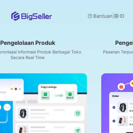
|
Bantuan
ID
Pengelolaan dan Proses P
Berbagai Toko
Pesanan Terpusat dari Shopee/Lazada/TikT
Media dan Lainnya