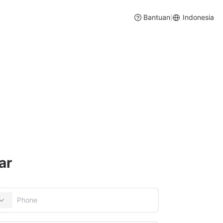
Bantuan
Indonesia
|
Pesanan
aan Pergudangan dan Pembelian
ar
al Media dan Lainnya
aan Stok Real Time dan Saran Pembelian Cerdas