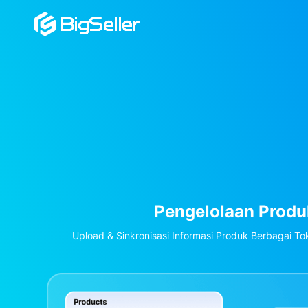
engelolaan Produk
i Informasi Produk Berbagai Toko Secara Real Time