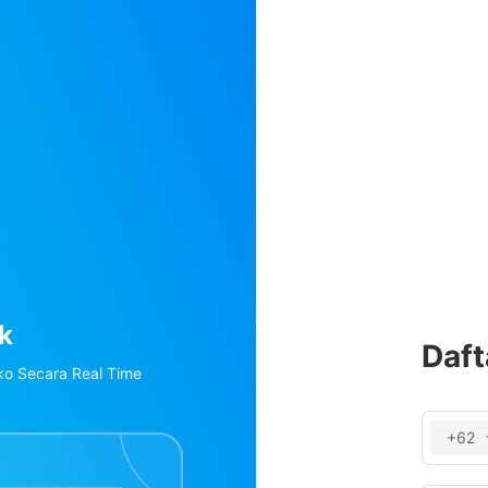
Pengelolaan dan Proses 
Pengelol
Daft
Pesanan Terpusat dari Shopee/Lazada/TikTok, POS, Sosi
Pengelol
+62