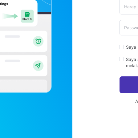
Saya 
Saya 
melal
A