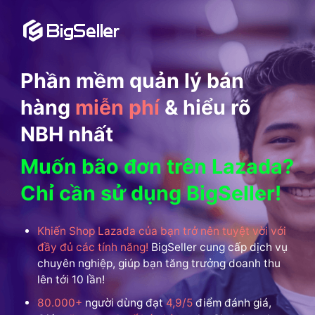
Phần mềm quản lý bán
hàng
miễn phí
& hiểu rõ
NBH nhất
Muốn bão đơn trên Lazada?
Chỉ cần sử dụng BigSeller!
Khiến Shop Lazada của bạn trở nên tuyệt vời với
đầy đủ các tính năng!
BigSeller cung cấp dịch vụ
chuyên nghiệp, giúp bạn tăng trưởng doanh thu
lên tới 10 lần!
80.000+
người dùng đạt
4,9/5
điểm đánh giá,