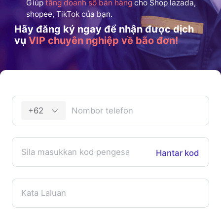
Giúp
tăng doanh số bán hàng
cho Shop lazada,
shopee, TikTok của bạn.
Hãy đăng ký ngay để nhận được dịch
vụ
VIP chuyên nghiệp về bão đơn!
+62
Hantar kod