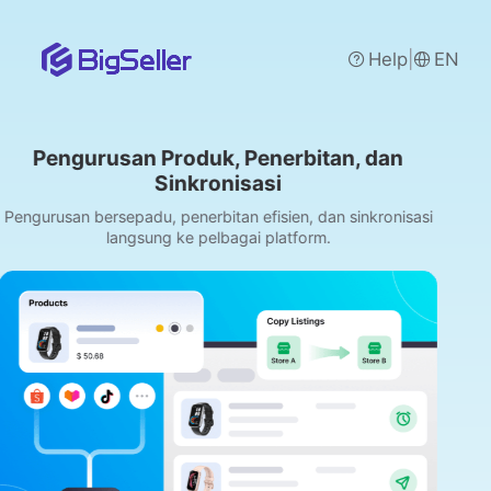
|
Help
EN
san Produk, Penerbitan, dan
Pengurus
Sinkronisasi
Menyatukan pesa
Shopee, Laza
epadu, penerbitan efisien, dan sinkronisasi
angsung ke pelbagai platform.