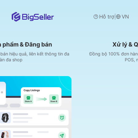
|
Hỗ trợ
VN
án
Xử lý & Quản lý đơn hàng
thông tin đa
Đồng bộ 100% đơn hàng mới từ Shopee, Lazad
POS, mạng xã hội, v.v.