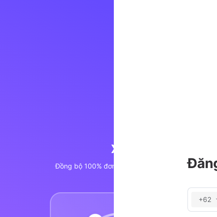
hàng
Quản l
Đăn
 POS, mạng xã hội, v.v.
Quản lý tồn
+62