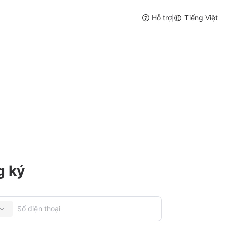
Hỗ trợ
Tiếng Việt
|
ý tồn kho & Quản lý đặt hàng
g ký
 kho thời gian thực, kế hoạch nhập hàng thông minh