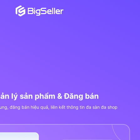
Xử lý & Quản lý đơn 
Đồng bộ 100% đơn hàng mới từ Shopee, Lazada, TikTok,