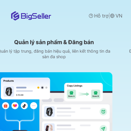
|
Hỗ trợ
VN
 sản phẩm & Đăng bán
Xử lý
đăng bán hiệu quả, liên kết thông tin đa
Đồng bộ 100% đơn 
sàn đa shop
P