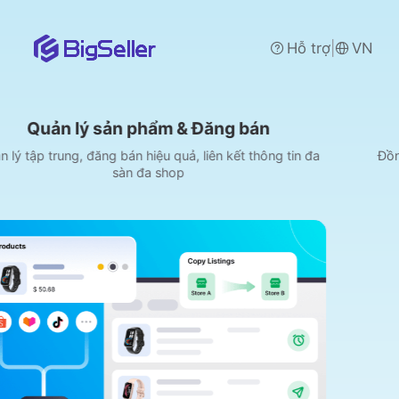
|
Hỗ trợ
VN
n phẩm & Đăng bán
Xử lý & 
bán hiệu quả, liên kết thông tin đa
Đồng bộ 100% đơn hàng
àn đa shop
POS, m