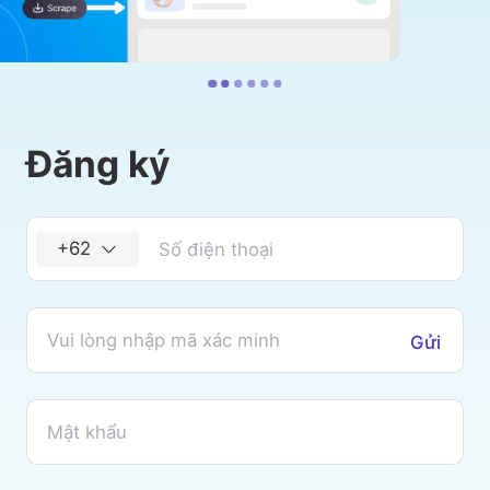
Đăng ký
+62
Gửi