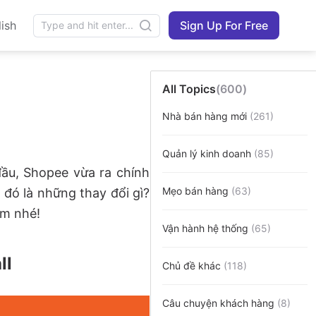
ish
Sign Up For Free
All Topics
(600)
Nhà bán hàng mới
(261)
Quản lý kinh doanh
(85)
ầu, Shopee vừa ra chính
Mẹo bán hàng
(63)
, đó là những thay đổi gì?
em nhé!
Vận hành hệ thống
(65)
ll
Chủ đề khác
(118)
Câu chuyện khách hàng
(8)