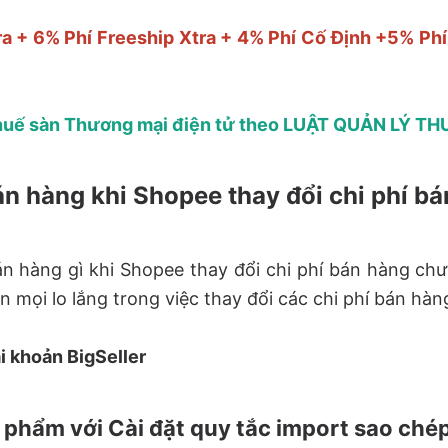
a + 6% Phí Freeship Xtra + 4% Phí Cố Định +5% Ph
huế sàn Thương mại điện tử theo LUẬT QUẢN LÝ THU
án hàng khi Shopee thay đổi chi phí b
n hàng gì khi Shopee thay đổi chi phí bán hàng chư
n mọi lo lắng trong việc thay đổi các chi phí bán hàn
i khoản BigSeller
n phẩm với Cài đặt quy tắc import sao ché