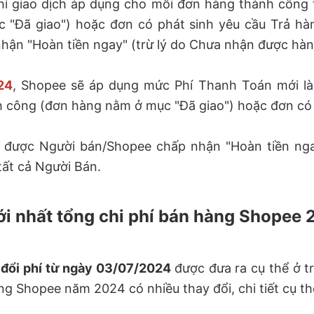
phí giao dịch áp dụng cho mỗi đơn hàng thành công
 "Đã giao") hoặc đơn có phát sinh yêu cầu Trả hà
hận "Hoàn tiền ngay" (trừ lý do Chưa nhận được hàn
24
, Shopee sẽ áp dụng mức Phí Thanh Toán mới là
 công (đơn hàng nằm ở mục "Đã giao") hoặc đơn có 
n được Người bán/Shopee chấp nhận "Hoàn tiền nga
tất cả Người Bán.
ới nhất tổng chi phí bán hàng Shopee
 đổi phí từ ngày 03/07/2024
được đưa ra cụ thể ở t
ng Shopee năm 2024 có nhiều thay đổi, chi tiết cụ th