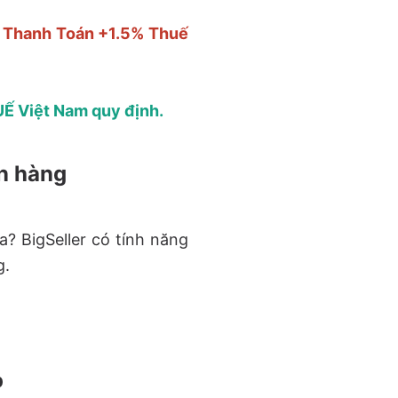
í Thanh Toán +1.5% Thuế
Ế Việt Nam quy định.
án hàng
a? BigSeller có tính năng
g.
p