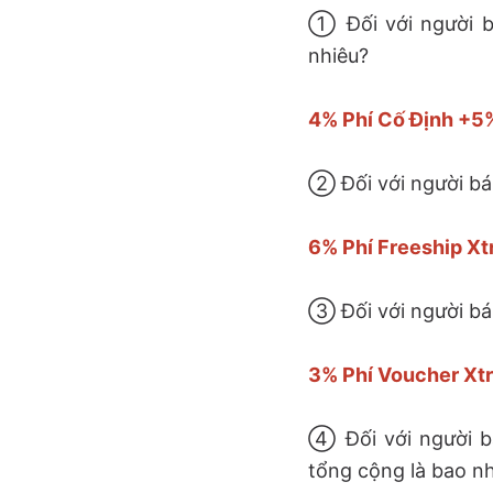
① Đối với người b
nhiêu?
4% Phí Cố Định +5
② Đối với người bá
6% Phí Freeship Xt
③ Đối với người bá
3% Phí Voucher Xtr
④ Đối với người bá
tổng cộng là bao n