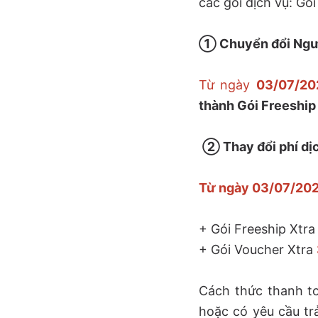
các gói dịch vụ: Gói
① Chuyển đổi Người
Từ ngày
03/07/20
thành Gói Freeship
② Thay đổi phí dịc
Từ ngày 03/07/20
+ Gói Freeship Xtr
+ Gói Voucher Xtra
Cách thức thanh to
hoặc có yêu cầu tr