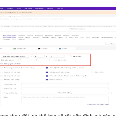
opee thay đổi, có thể bạn sẽ rất cần định giá sản