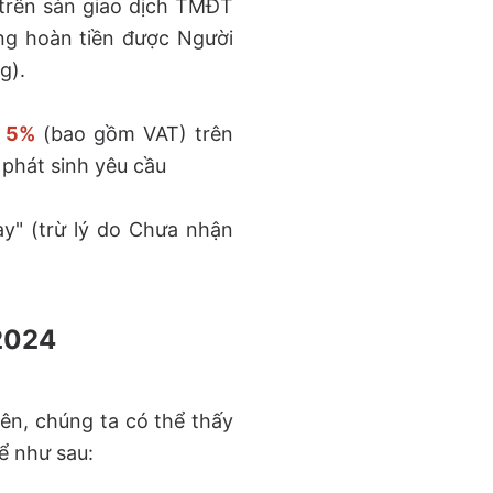
 trên sàn giao dịch TMĐT
ng hoàn tiền được Người
g).
5%
(bao gồm VAT) trên
phát sinh yêu cầu
y" (trừ lý do Chưa nhận
 2024
rên, chúng ta có thể thấy
ể như sau: