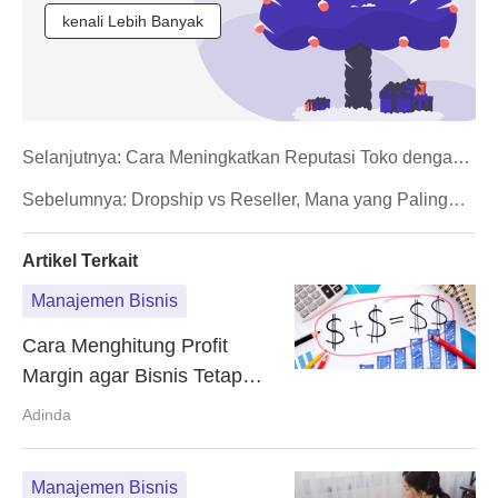
kenali Lebih Banyak
Selanjutnya:
Cara Meningkatkan Reputasi Toko dengan
Rating dan Review
Sebelumnya:
Dropship vs Reseller, Mana yang Paling
Untung?
Artikel Terkait
Manajemen Bisnis
Cara Menghitung Profit
Margin agar Bisnis Tetap
Cuan
Adinda
Manajemen Bisnis