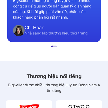
BigSeller là một hệ thống tuyệt vời, có nhiều
công cụ để giúp người bán quản lý gian hàng
của họ. Khi tôi gặp phải vấn đề, chăm sóc
khách hàng phản hồi rất nhanh.
Chị Hoan
Nhà sáng lập thương hiệu thời trang
Thương hiệu nổi tiếng
BigSeller được nhiều thương hiệu uy tín Đông Nam Á
tin dùng