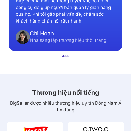
BigSeller là một hệ thống tuyệt vời, có nhiều
công cụ để giúp người bán quản lý gian hàng
của họ. Khi tôi gặp phải vấn đề, chăm sóc
khách hàng phản hồi rất nhanh.
Chị Hoan
Nhà sáng lập thương hiệu thời trang
Thương hiệu nổi tiếng
BigSeller được nhiều thương hiệu uy tín Đông Nam Á
tin dùng