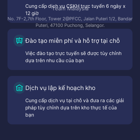
Dịch vụ CSKH trực tuyến
Team Thái Lan
Cung cấp dịch vụ CSKH trực tuyến 6 ngày x
1550 Thanapoom Tower, 14th Floor, Zone A New
12 giờ
Road, Makasan, Ratthewi, Bangkok 104
Đào tạo miễn phí và hỗ trợ tại chỗ
Việc đào tạo trực tuyến sẽ được tùy chỉnh
dựa trên nhu cầu của bạn
Dịch vụ lập kế hoạch kho
Cung cấp dịch vụ tại chỗ và đưa ra các giải
pháp tùy chỉnh dựa trên kho thực tế của
bạn