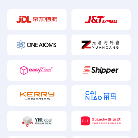
quả hơn, đồng thời dễ dàng đạt chuẩn tuân thủ tài
chính