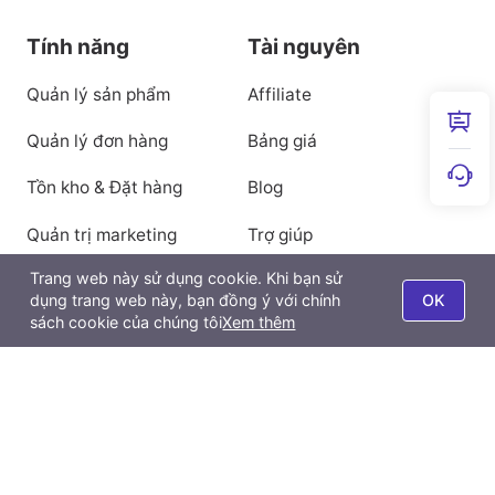
Tính năng
Tài nguyên
Quản lý sản phẩm
Affiliate
Quản lý đơn hàng
Bảng giá
Tồn kho & Đặt hàng
Blog
Quản trị marketing
Trợ giúp
Trang web này sử dụng cookie. Khi bạn sử
dụng trang web này, bạn đồng ý với chính
OK
Quản Lý Phân Phối
Liên kết đối tác
sách cookie của chúng tôi
Xem thêm
Về BigSeller
BigSeller POS
Giới thiệu
Quản lý dữ liệu
Chính sách quyền riêng tư
BigSeller App
Điều khoản dịch vụ