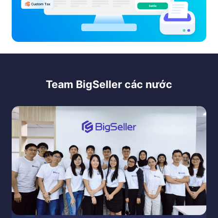
Team BigSeller các nước
Phường Tân
h
Q, đường
 Hà Nội