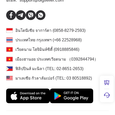
อีเมล:
support@bigseller.com
อินโดนีเซีย จาการ์ตา (0858-8279-2593)
ประเทศไทย กรุงเทพฯ (+66 22528968)
เวียดนาม โฮจิมินห์ซิตี้ (0918885846)
เมืองฮานอย ประเทศเวียดนาม （0392844794）
ฟิลิปปินส์ มะนิลา (TEL: 02-8651-2653)
มาเลเซีย กัวลาลัมเปอร์ (TEL: 03 80518892)