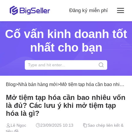
Đăng ký miễn phí
Cố vấn kinh doanh tốt
nhất cho bạn
Blog
>
Nhà bán hàng mới
>
Mở tiệm tạp hóa cần bao nhiêu vốn là đủ? Các lưu ý khi mở tiệm tạp hóa là gì?
Mở tiệm tạp hóa cần bao nhiêu vốn
là đủ? Các lưu ý khi mở tiệm tạp
hóa là gì?
Lê Ngọc
23/09/2025 10:13
Sao chép liên kết &
tiêu đề