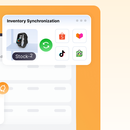
9
8
7
6
2
2
5
4
3
2
Stock-