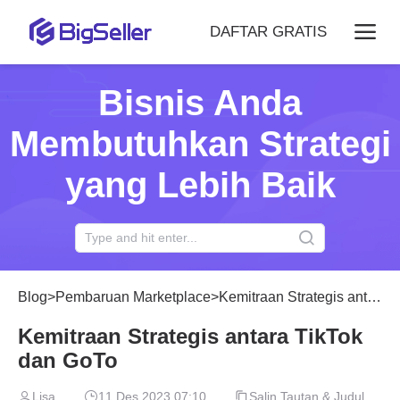
DAFTAR GRATIS
Bisnis Anda
Membutuhkan Strategi
yang Lebih Baik
Blog
>
Pembaruan Marketplace
>
Kemitraan Strategis antara TikTok dan GoTo
Kemitraan Strategis antara TikTok
dan GoTo
Lisa
11 Des 2023 07:10
Salin Tautan & Judul