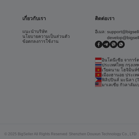
เกี่ยวกับเรา
ติดต่อเรา
แนะนำบริษัท
อีเมล:
support@bigsel
นโยบายความเป็นส่วนตัว
develop@bigsel
ข้อตกลงการใช้งาน
อินโดนีเซีย จาการ
ประเทศไทย กรุงเท
เวียดนาม โฮจิมินห์ซ
เมืองฮานอย ประเ
ฟิลิปปินส์ มะนิลา 
มาเลเซีย กัวลาลัมเ
© 2025 BigSeller All Rights Reserved
Shenzhen Douxun Technology Co., LTD