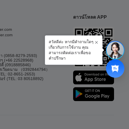
ดาวน์โหลด APP
ler.com
ler.com
สวัสดีค่ะ หากมีคำถามใดๆ
เกี่ยวกับการใช้งาน คุณ
สามารถติดต่อเราเพื่อขอ
์ตา (0858-8279-2593)
คำปรึกษา
พฯ (+66 22528968)
ิตี้ (0918885846)
ทศเวียดนาม （0392844794）
(TEL: 02-8651-2653)
ปอร์ (TEL: 03 80518892)