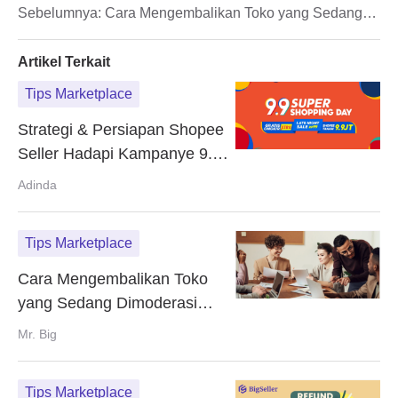
Sebelumnya:
Cara Mengembalikan Toko yang Sedang
Dimoderasi Oleh Tokopedia
Artikel Terkait
Tips Marketplace
Strategi & Persiapan Shopee
Seller Hadapi Kampanye 9.9
Super Shopping Day
Adinda
Tips Marketplace
Cara Mengembalikan Toko
yang Sedang Dimoderasi
Oleh Tokopedia
Mr. Big
Tips Marketplace