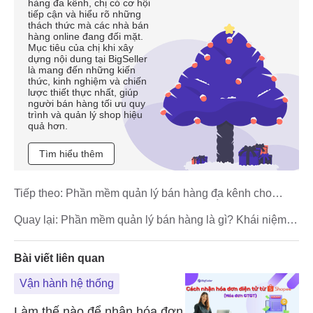
hàng đa kênh, chị có cơ hội
tiếp cận và hiểu rõ những
thách thức mà các nhà bán
hàng online đang đối mặt.
Mục tiêu của chị khi xây
dựng nội dung tại BigSeller
là mang đến những kiến
thức, kinh nghiệm và chiến
lược thiết thực nhất, giúp
người bán hàng tối ưu quy
trình và quản lý shop hiệu
quả hơn.
Tìm hiểu thêm
Tiếp theo:
Phần mềm quản lý bán hàng đa kênh cho
người bán Shopee & TikTok Đông Nam Á
Quay lại:
Phần mềm quản lý bán hàng là gì? Khái niệm &
vai trò trong bán hàng đa kênh
Bài viết liên quan
Vận hành hệ thống
Làm thế nào để nhận hóa đơn