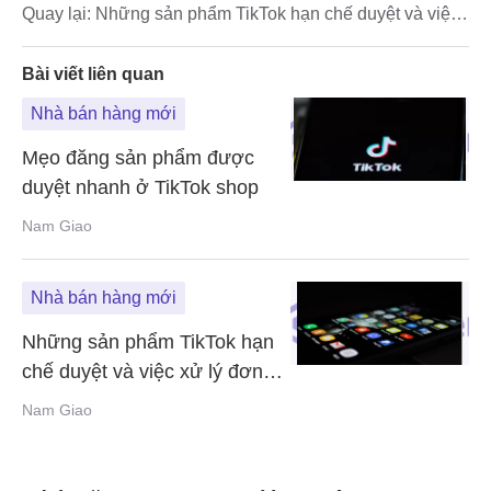
Quay lại:
Những sản phẩm TikTok hạn chế duyệt và việc
xử lý đơn hàng trên TikTok shop
Bài viết liên quan
Nhà bán hàng mới
Mẹo đăng sản phẩm được
duyệt nhanh ở TikTok shop
Nam Giao
Nhà bán hàng mới
Những sản phẩm TikTok hạn
chế duyệt và việc xử lý đơn
hàng trên TikTok shop
Nam Giao