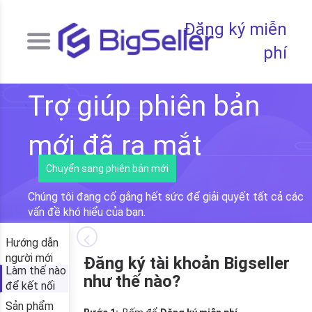
Đăng ký miễn
phí
Trợ giúp phiên bản
mới đã ra mắt
Chuyển sang phiên bản mới
Chúng tôi đang cố gắng hết sức để giải quyết tất cả các
vấn đề khó hiểu của bạn.
Hướng dẫn
người mới
Đăng ký tài khoản Bigseller
Làm thế nào
như thế nào?
để kết nối
Sản phẩm