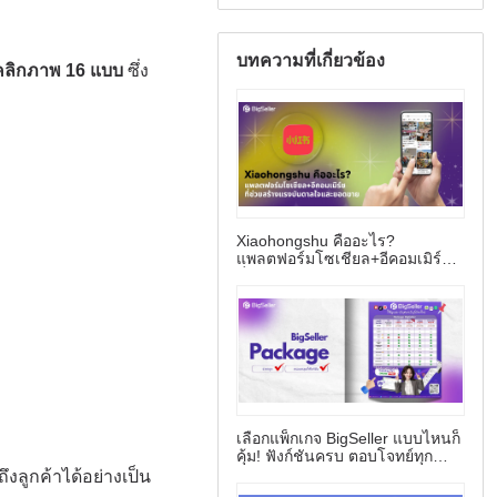
บทความที่เกี่ยวข้อง
Xiaohongshu คืออะไร?
แพลตฟอร์มโซเชียล+อีคอมเมิร์ซ
ที่ช่วยสร้างแรงบันดาลใจและยอด
ขาย
เลือกแพ็กเกจ BigSeller แบบไหนก็
คุ้ม! ฟังก์ชันครบ ตอบโจทย์ทุก
ธุรกิจ