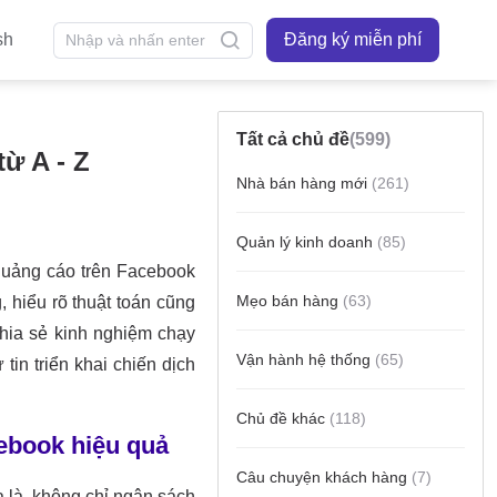
sh
Đăng ký miễn phí
Tất cả chủ đề
(599)
ừ A - Z
Nhà bán hàng mới
(261)
Quản lý kinh doanh
(85)
Mẹo bán hàng
(63)
Vận hành hệ thống
(65)
Chủ đề khác
(118)
Câu chuyện khách hàng
(7)