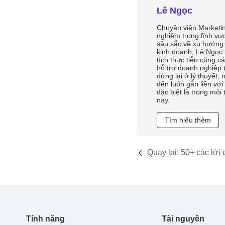
Lê Ngọc
Chuyên viên Marketing
nghiệm trong lĩnh vự
sâu sắc về xu hướng
kinh doanh, Lê Ngọc
tích thực tiễn cùng
hỗ trợ doanh nghiệp 
dừng lại ở lý thuyết
đến luôn gắn liền với
đặc biệt là trong môi
nay.
Tìm hiểu thêm
Quay lại:
50+ các lời 
hay dành cho thầy cô
Tính năng
Tài nguyên