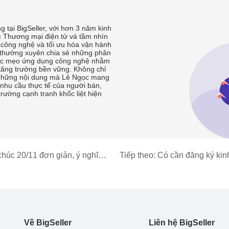
 tại BigSeller, với hơn 3 năm kinh
c Thương mại điện tử và tầm nhìn
 công nghệ và tối ưu hóa vận hành
 thường xuyên chia sẻ những phân
 các mẹo ứng dụng công nghệ nhằm
tăng trưởng bền vững. Không chỉ
, những nội dung mà Lê Ngọc mang
 nhu cầu thực tế của người bán,
 trường cạnh tranh khốc liệt hiện
chúc 20/11 đơn giản, ý nghĩa
Tiếp theo:
Có cần đăng ký kin
 giáo
tạp hóa không?
Về BigSeller
Liên hệ BigSeller