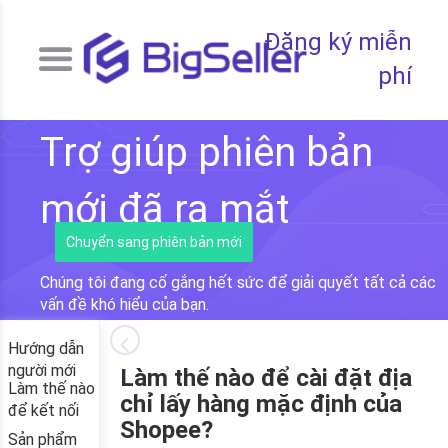
Đăng ký miễn
phí
Trợ giúp phiên bản
mới đã ra mắt
Chuyển sang phiên bản mới
Chúng tôi đang cố gắng hết sức để giải quyết tất cả các
vấn đề khó hiểu của bạn.
Hướng dẫn
người mới
Làm thế nào để cài đặt địa
Làm thế nào
chỉ lấy hàng mặc định của
để kết nối
Shopee?
Sản phẩm