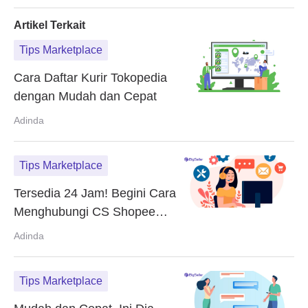
Kendala
Artikel Terkait
Tips Marketplace
Cara Daftar Kurir Tokopedia
dengan Mudah dan Cepat
Adinda
Tips Marketplace
Tersedia 24 Jam! Begini Cara
Menghubungi CS Shopee
Seller Center Saat Ada
Adinda
Kendala
Tips Marketplace