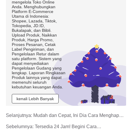
mengelola Toko Online
Anda. Menghubungkan
Platform E-Commerce
Utama di Indonesia:
Shopee, Lazada, Tiktok,
Tokopedia, JD.ID,
Bukalapak, dan Blibli.
Upload Produk, Naikkan
Produk, Harga Promo,
Proses Pesanan, Cetak
Label Pengiriman, dan
Pengelolaan Retur dalam
satu platform. Sistem yang
dapat menyediakan
Pengelolaan Gudang yang
lengkap. Laporan Ringkasan
Produk lainnya yang dapat
memenuhi seluruh
kebutuhan keuangan Anda.
kenali Lebih Banyak
Selanjutnya:
Mudah dan Cepat, Ini Dia Cara Menghapus
Chat di Shopee
Sebelumnya:
Tersedia 24 Jam! Begini Cara
Menghubungi CS Shopee Seller Center Saat Ada