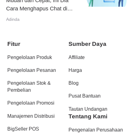
Mudah dan Cepat, Ini Dia
Cara Menghapus Chat di
Shopee
Adinda
Fitur
Sumber Daya
Pengelolaan Produk
Affiliate
Pengelolaan Pesanan
Harga
Pengelolaan Stok &
Blog
Pembelian
Pusat Bantuan
Pengelolaan Promosi
Tautan Undangan
Tentang Kami
Manajemen Distribusi
BigSeller POS
Pengenalan Perusahaan