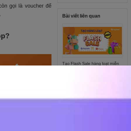
Bài viết liên quan
Tạo Flash Sale hàng loạt miễn
phí trên Shopee
Giải nhiệt mùa hè với 9 công
thức pha trà sữa ngon nhất
2024