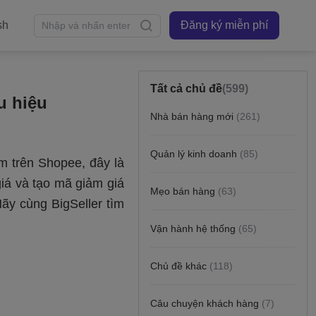
sh
Đăng ký miễn phí
Tất cả chủ đề
(599)
u hiệu
Nhà bán hàng mới
(261)
Quản lý kinh doanh
(85)
Mẹo bán hàng
(63)
Vận hành hệ thống
(65)
Chủ đề khác
(118)
Câu chuyện khách hàng
(7)