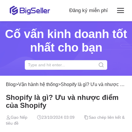
Đăng ký miễn phí
Cố vấn kinh doanh tốt
nhất cho bạn
Blog
>
Vận hành hệ thống
>
Shopify là gì? Ưu và nhược điểm của Shopify
Shopify là gì? Ưu và nhược điểm
của Shopify
Gạo Nếp
23/10/2024 03:09
Sao chép liên kết &
tiêu đề