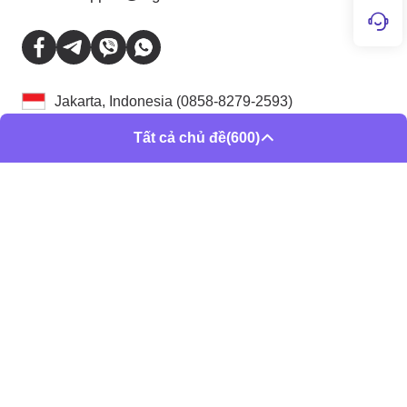
Jakarta, Indonesia (0858-8279-2593)
Băng Cốc, Thái Lan (+66 22528968)
Tất cả chủ đề
(600)
Thành phố Hồ Chí Minh, Việt Nam (0918885846)
Thành phố Hà Nội, Việt Nam (0392844794)
Manila, Filipina: (TEL: 02-8651-2653)
Kuala Lumpur, Malaysia: (TEL: 03 80518892)