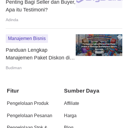
Penting Bagi Seller dan Buyer,
Apa itu Testimoni?
Adinda
Manajemen Bisnis
Panduan Lengkap
Manajemen Paket Diskon di
Berbagai Marketplace Secara
Budiman
Otomatis
Fitur
Sumber Daya
Pengelolaan Produk
Affiliate
Pengelolaan Pesanan
Harga
Pengelolaan Stok &
Blog