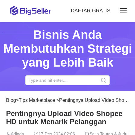
DAFTAR GRATIS
Bisnis Anda
Membutuhkan Strategi
yang Lebih Baik
Blog
>
Tips Marketplace
>
Pentingnya Upload Video Shopee HD untuk Menarik Pelanggan
Pentingnya Upload Video Shopee
HD untuk Menarik Pelanggan
Adinda
17 Des 2024 02:06
Salin Tautan & Judul