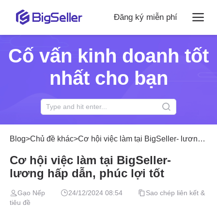
Đăng ký miễn phí
Cố vấn kinh doanh tốt
nhất cho bạn
Blog
>
Chủ đề khác
>
Cơ hội việc làm tại BigSeller- lương hấp dẫn, phúc lợi tốt
Cơ hội việc làm tại BigSeller-
lương hấp dẫn, phúc lợi tốt
Gạo Nếp
24/12/2024 08:54
Sao chép liên kết &
tiêu đề