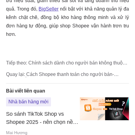
Tiếp theo:
Chính sách dành cho người bán không thuộc
Shopee Mall 2025
Quay lại:
Cách Shopee thanh toán cho người bán-
hướng dẫn cách rút tiền
Bài viết liên quan
Nhà bán hàng mới
So sánh TikTok Shop vs
Shopee 2025 - nên chọn nền
tảng nào?
Mai Hương