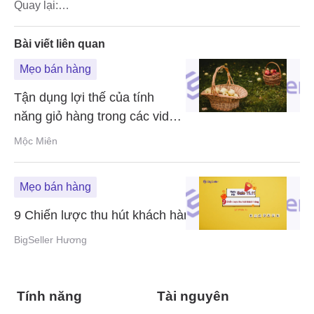
Quay lại:
9 Chiến lược thu hút khách hàng trong ngày Hội Sale 11.11 
Bài viết liên quan
Mẹo bán hàng
Tận dụng lợi thế của tính
năng giỏ hàng trong các video
ngắn trên TikTok
Mộc Miên
Mẹo bán hàng
9 Chiến lược thu hút khách hàng trong ngày Hội Sale
BigSeller Hương
Tính năng
Tài nguyên