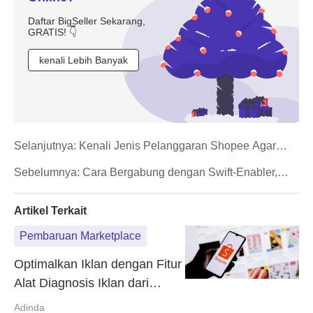
Daftar BigSeller Sekarang,
GRATIS! 👇
kenali Lebih Banyak
Selanjutnya:
Kenali Jenis Pelanggaran Shopee Agar
Produk Tidak Terhapus Otomatis
Sebelumnya:
Cara Bergabung dengan Swift-Enabler,
Mode Semi Manajemen TikTok
Artikel Terkait
Pembaruan Marketplace
Optimalkan Iklan dengan Fitur
Alat Diagnosis Iklan dari
Shopee
Adinda