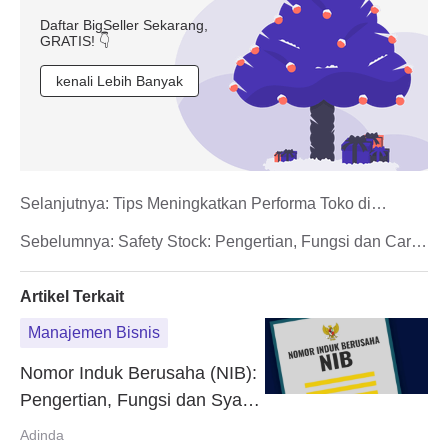
Daftar BigSeller Sekarang,
GRATIS! 👇
kenali Lebih Banyak
Selanjutnya:
Tips Meningkatkan Performa Toko di
Marketplace
Sebelumnya:
Safety Stock: Pengertian, Fungsi dan Cara
Menghitungnya
Artikel Terkait
Manajemen Bisnis
Nomor Induk Berusaha (NIB):
Pengertian, Fungsi dan Syarat
Membuatnya
Adinda