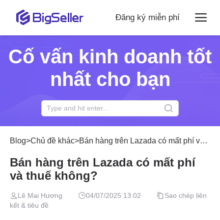
Đăng ký miễn phí
Cố vấn kinh doanh tốt
nhất cho bạn
Blog
>
Chủ đề khác
>
Bán hàng trên Lazada có mất phí và thuế không?
Bán hàng trên Lazada có mất phí
và thuế không?
Lê Mai Hương
04/07/2025 13:02
Sao chép liên
kết & tiêu đề