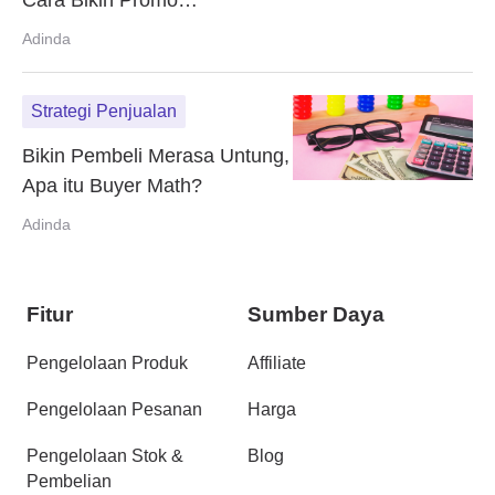
Cara Bikin Promo
Kemerdekaan yang Cuan
Adinda
Strategi Penjualan
Bikin Pembeli Merasa Untung,
Apa itu Buyer Math?
Adinda
Fitur
Sumber Daya
Pengelolaan Produk
Affiliate
Pengelolaan Pesanan
Harga
Pengelolaan Stok &
Blog
Pembelian