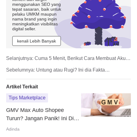
menggunakan SEO yang
tepat sasaran, baik untuk
pelaku UMKM maupun
nama brand yang ingin
meningkatkan visibilitas
digital seller.
kenali Lebih Banyak
Selanjutnya:
Cuma 5 Menit, Berikut Cara Membuat Akun
TikTok!
Sebelumnya:
Untung atau Rugi? Ini dia Fakta
Penggunaan GMV Max Roas
Artikel Terkait
Tips Marketplace
GMV Max Auto Shopee
Turun? Jangan Panik! Ini Dia
Penyebabnya
Adinda