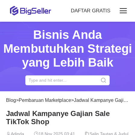
DAFTAR GRATIS
Bisnis Anda
Membutuhkan Strategi
yang Lebih Baik
Blog
>
Pembaruan Marketplace
>
Jadwal Kampanye Gajian Sale TikTok Shop
Jadwal Kampanye Gajian Sale
TikTok Shop
Adinda
18 Nov 2025 03:41
Salin Tautan & Judul