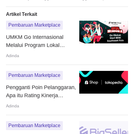
Rating Kinerja Kreator?
Artikel Terkait
Pembaruan Marketplace
UMKM Go Internasional
Melalui Program Lokal
Mendunia TikTok Shop
Adinda
Pembaruan Marketplace
Pengganti Poin Pelanggaran,
Apa itu Rating Kinerja
Kreator?
Adinda
Pembaruan Marketplace