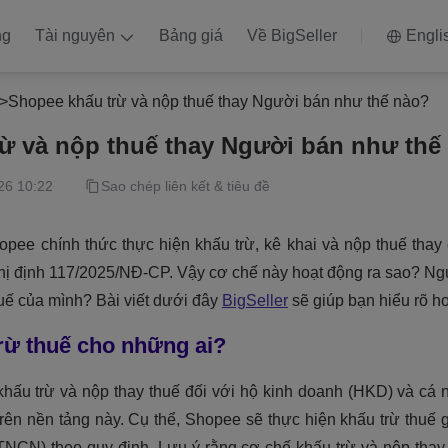
ng
Tài nguyên
Bảng giá
Về BigSeller
Engli
>
Shopee khấu trừ và nộp thuế thay Người bán như thế nào?
ừ và nộp thuế thay Người bán như thế
26 10:22
Sao chép liên kết & tiêu đề