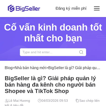
Đăng ký miễn phí
Cố vấn kinh doanh tốt
nhất cho bạn
Blog
>
Nhà bán hàng mới
>
BigSeller là gì? Giải pháp quản lý bán hàng đa kênh cho người bán Shopee và TikTok Shop
BigSeller là gì? Giải pháp quản lý
bán hàng đa kênh cho người bán
Shopee và TikTok Shop
Lê Mai Hương
04/03/2026 09:53
Sao chép liên
kết & tiêu đề