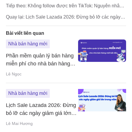
Tiếp theo:
Không follow được trên TikTok: Nguyên nhân
và cách khắc phục đơn giản, hiệu quả
Quay lại:
Lịch Sale Lazada 2026: Đừng bỏ lỡ các ngày
giảm giá lớn trong năm
Bài viết liên quan
Nhà bán hàng mới
Phần mềm quản lý bán hàng
miễn phí cho nhà bán hàng
mới bắt đầu
Lê Ngọc
Nhà bán hàng mới
Lịch Sale Lazada 2026: Đừng
bỏ lỡ các ngày giảm giá lớn
trong năm
Lê Mai Hương