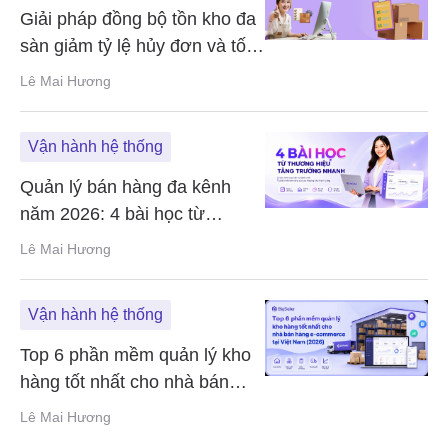
Giải pháp đồng bộ tồn kho đa
sàn giảm tỷ lệ hủy đơn và tối
ưu vận hành 2026
Lê Mai Hương
Vận hành hệ thống
Quản lý bán hàng đa kênh
năm 2026: 4 bài học từ
thương hiệu tăng trưởng
Lê Mai Hương
nhanh
Vận hành hệ thống
Top 6 phần mềm quản lý kho
hàng tốt nhất cho nhà bán
hàng TMĐT tại Việt Nam
Lê Mai Hương
(2026)