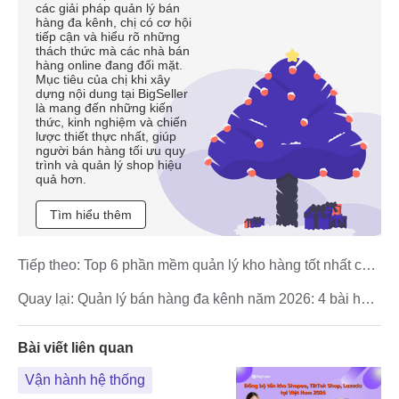
các giải pháp quản lý bán
hàng đa kênh, chị có cơ hội
tiếp cận và hiểu rõ những
thách thức mà các nhà bán
hàng online đang đối mặt.
Mục tiêu của chị khi xây
dựng nội dung tại BigSeller
là mang đến những kiến
thức, kinh nghiệm và chiến
lược thiết thực nhất, giúp
người bán hàng tối ưu quy
trình và quản lý shop hiệu
quả hơn.
Tìm hiểu thêm
Tiếp theo:
Top 6 phần mềm quản lý kho hàng tốt nhất cho
nhà bán hàng TMĐT tại Việt Nam (2026)
Quay lại:
Quản lý bán hàng đa kênh năm 2026: 4 bài học
từ thương hiệu tăng trưởng nhanh
Bài viết liên quan
Vận hành hệ thống