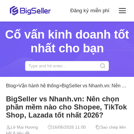
Đăng ký miễn phí
Cố vấn kinh doanh tốt
nhất cho bạn
Blog
>
Vận hành hệ thống
>
BigSeller vs Nhanh.vn: Nên chọn phần mềm nào cho Shopee, TikTok Shop, Lazada tốt nhất 2026?
BigSeller vs Nhanh.vn: Nên chọn
phần mềm nào cho Shopee, TikTok
Shop, Lazada tốt nhất 2026?
Lê Mai Hương
16/06/2026 11:00
Sao chép liên
kết & tiêu đề