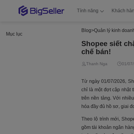
Tính năng
Khách hà
Blog
>
Quản lý kinh doan
Mục lục
Shopee siết chặ
chế bán!
Thanh Nga
01/07