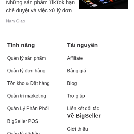
Những sản phẩm TikTok hạn
chế duyệt và việc xử lý đơn
hàng trên TikTok shop
Nam Giao
Tính năng
Tài nguyên
Quản lý sản phẩm
Affiliate
Quản lý đơn hàng
Bảng giá
Tồn kho & Đặt hàng
Blog
Quản trị marketing
Trợ giúp
Quản Lý Phân Phối
Liên kết đối tác
Về BigSeller
BigSeller POS
Giới thiệu
Quản lý dữ liệu