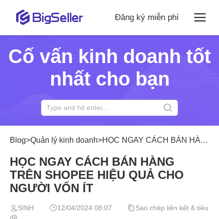
Đăng ký miễn phí
Cố vấn kinh doanh tốt
nhất cho bạn
Blog
>
Quản lý kinh doanh
>
HỌC NGAY CÁCH BÁN HÀNG TRÊN SHOPEE HIỆU QUẢ CHO NGƯỜI VỐN ÍT
HỌC NGAY CÁCH BÁN HÀNG
TRÊN SHOPEE HIỆU QUẢ CHO
NGƯỜI VỐN ÍT
SINH
12/04/2024 08:07
Sao chép liên kết & tiêu
đề