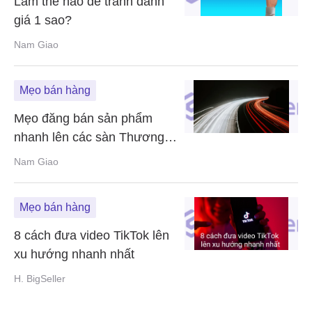
Làm thế nào để tránh đánh
giá 1 sao?
Nam Giao
Mẹo bán hàng
Mẹo đăng bán sản phẩm
nhanh lên các sàn Thương
mại điện tử
Nam Giao
Mẹo bán hàng
8 cách đưa video TikTok lên
xu hướng nhanh nhất
H. BigSeller