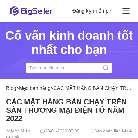
Đăng ký miễn phí
Cố vấn kinh doanh tốt
nhất cho bạn
Blog
>
Mẹo bán hàng
>
CÁC MẶT HÀNG BÁN CHẠY TRÊN SÀN THƯƠNG MẠI ĐIỆN TỬ NĂM 2022
CÁC MẶT HÀNG BÁN CHẠY TRÊN
SÀN THƯƠNG MẠI ĐIỆN TỬ NĂM
2022
Mộc Miên
28/01/2022 05:39
Sao chép liên kết &
tiêu đề