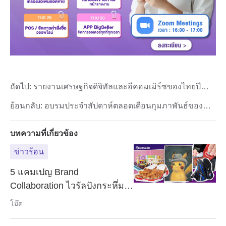
ถัดไป:
รายงานเศรษฐกิจดิจิทัลและอีคอมเมิร์ซของไทยปี
2024: แนวโน้มสำคัญและกลยุทธ์การเติบโต
ย้อนกลับ:
อบรมประจำสัปดาห์ตลอดเดือนกุมภาพันธ์ของ
BigSeller
บทความที่เกี่ยวข้อง
ข่าวร้อน
5 แคมเปญ Brand
Collaboration ไวรัลปังกระหึ่ม
โซเชี่ยล!
โอ๊ต