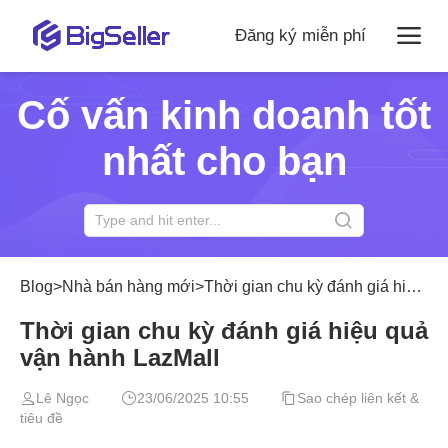
Đăng ký miễn phí
Cố vấn kinh doanh tốt
nhất cho bạn
Blog
>
Nhà bán hàng mới
>
Thời gian chu kỳ đánh giá hiệu quả vận hành LazMall
Thời gian chu kỳ đánh giá hiệu quả
vận hành LazMall
Lê Ngọc
23/06/2025 10:55
Sao chép liên kết &
tiêu đề